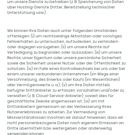
um unsere Dienste zu betreiben (z. B. Speicherung von Daten
über Hosting-Dienste Dritter, Bereitstellung technischer
Unterstützung usw.).
Wir können Ihre Daten auch unter folgenden Umständen
offenlegen: (i) um rechtswidrige Aktivitäten oder sonstiges
Fehlverhalten zu untersuchen, aufzudecken, zu verhindern
oder dagegen vorzugehen; (ii) um unsere Rechte auf
Verteidigung zu begründen oder auszuüben; (iii) um unsere
Rechte, unser Eigentum oder unsere persönliche Sicherheit
sowie die Sicherheit unserer Nutzer oder der Öffentlichkeit zu
schützen; (iv) im Falle eines Kontrollwechsels bei uns oder bei
einem unserer verbundenen Unternehmen (im Wege einer
Verschmelzung, des Erwerbs oder Kaufs (im Wesentlichen)
aller Vermögenswerte u. a.); (v) um Ihre Daten mittels
befugter Drittanbieter zu erfassen, vorzuhalten und/oder zu
verwalten (z. B. Cloud-Service-Anbieter), soweit dies für
geschäftliche Zwecke angemessen ist; (vi) um mit
Drittanbietern gemeinsam an der Verbesserung Ihres
Nutzererlebnisses zu arbeiten. Zur Vermeidung von
Missverständnissen möchten wir darauf hinweisen, dass wir
nicht personenbezogene Daten nach eigenem Ermessen an
Dritte übermitteln bzw. weitergeben oder anderweitig
verwenden können.